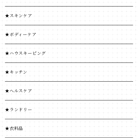
コーヒー・茶類
調味料
★スキンケア
加工食品
コーヒー・茶類
★ボディーケア
豆・ごま類
加工食品
★ハウスキーピング
ふりかけ・漬物・佃煮
豆・ごま類
★キッチン
海藻・乾物
ふりかけ・漬物・佃煮
★ヘルスケア
海藻・乾物
★ランドリー
★衣料品