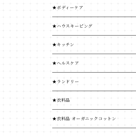
加工食品
コーヒー・茶類
★ボディーケア
豆・ごま類
加工食品
★ハウスキーピング
ふりかけ・漬物・佃煮
豆・ごま類
★キッチン
海藻・乾物
ふりかけ・漬物・佃煮
★ヘルスケア
海藻・乾物
★ランドリー
★衣料品
★衣料品 オーガニックコットン