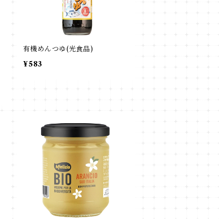
油
有機めんつゆ(光食品)
¥583