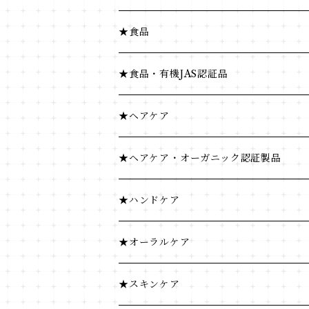
★食品
健康食品
★食品・有機JAS認証品
米・小麦・シリアル
健康食品
★ヘアケア
菓子類
米・小麦・シリアル
ヘナ
★ヘアケア・オーガニック認証製品
穀物飲料・飲料
菓子類
★ハンドケア
調味料
穀物飲料・飲料
★オーラルケア
コーヒー・茶類
調味料
★スキンケア