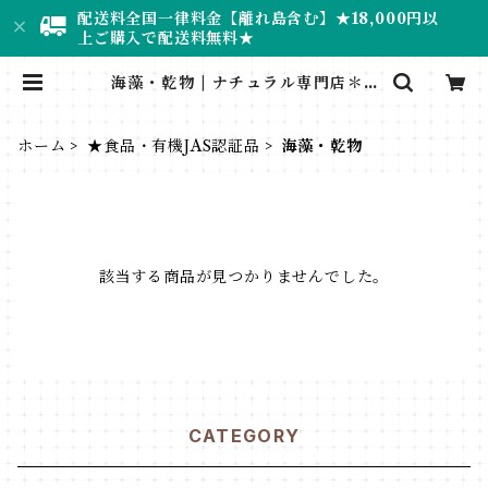
配送料全国一律料金【離れ島含む】★18,000円以
上ご購入で配送料無料★
海藻・乾物 | ナチュラル専門店＊R
UMINEE
ホーム
★食品・有機JAS認証品
海藻・乾物
該当する商品が見つかりませんでした。
CATEGORY