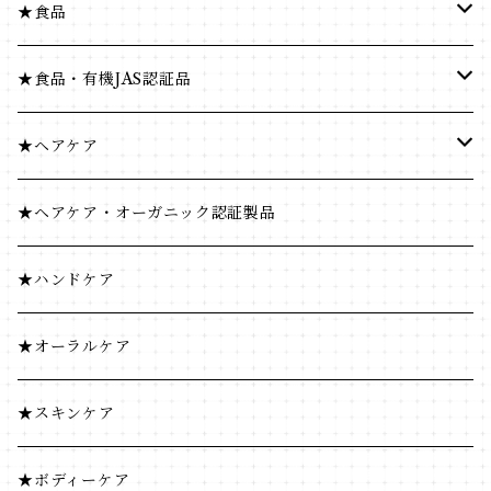
★食品
健康食品
★食品・有機JAS認証品
米・小麦・シリアル
健康食品
★ヘアケア
菓子類
米・小麦・シリアル
ヘナ
★ヘアケア・オーガニック認証製品
穀物飲料・飲料
菓子類
★ハンドケア
調味料
穀物飲料・飲料
★オーラルケア
コーヒー・茶類
調味料
★スキンケア
加工食品
コーヒー・茶類
★ボディーケア