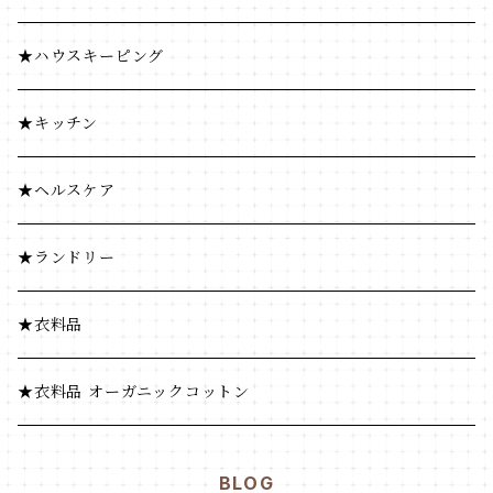
豆・ごま類
加工食品
★ハウスキーピング
ふりかけ・漬物・佃煮
豆・ごま類
★キッチン
海藻・乾物
ふりかけ・漬物・佃煮
★ヘルスケア
海藻・乾物
★ランドリー
★衣料品
★衣料品 オーガニックコットン
BLOG