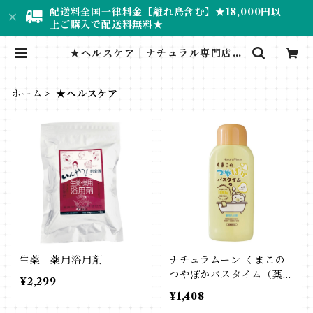
配送料全国一律料金【離れ島含む】★18,000円以
上ご購入で配送料無料★
★ヘルスケア | ナチュラル専門店＊
RUMINEE
ホーム
★ヘルスケア
生薬 薬用浴用剤
ナチュラムーン くまこの
つやぽかバスタイム（薬用
¥2,299
入浴剤）
¥1,408