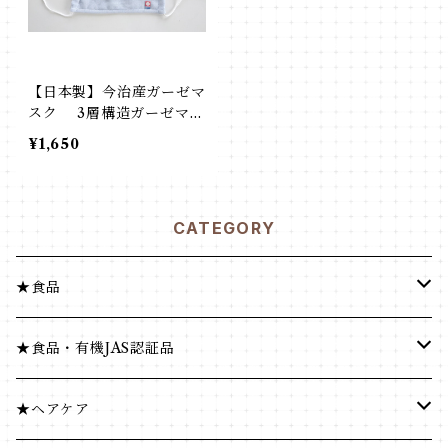
【日本製】今治産ガーゼマ
スク 3層構造ガーゼマス
ク 3枚セット
¥1,650
CATEGORY
★食品
健康食品
★食品・有機JAS認証品
米・小麦・シリアル
健康食品
★ヘアケア