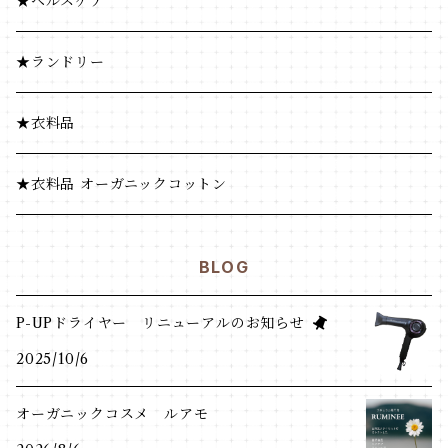
海藻・乾物
ふりかけ・漬物・佃煮
★ヘルスケア
海藻・乾物
★ランドリー
★衣料品
★衣料品 オーガニックコットン
BLOG
P-UPドライヤー リニューアルのお知らせ
2025/10/6
オーガニックコスメ ルアモ