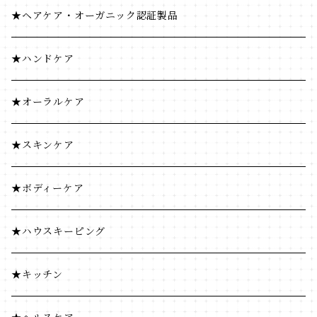
菓子類
米・小麦・シリアル
ヘナ
★ヘアケア・オーガニック認証製品
穀物飲料・飲料
菓子類
★ハンドケア
調味料
穀物飲料・飲料
★オーラルケア
コーヒー・茶類
調味料
★スキンケア
加工食品
コーヒー・茶類
★ボディーケア
豆・ごま類
加工食品
★ハウスキーピング
ふりかけ・漬物・佃煮
豆・ごま類
★キッチン