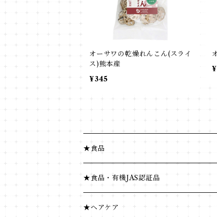
オーサワの乾燥れんこん(スライ
ス)熊本産
¥
¥345
★食品
健康食品
★食品・有機JAS認証品
米・小麦・シリアル
健康食品
★ヘアケア