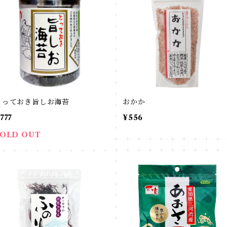
とっておき旨しお海苔
おかか
777
¥556
SOLD OUT