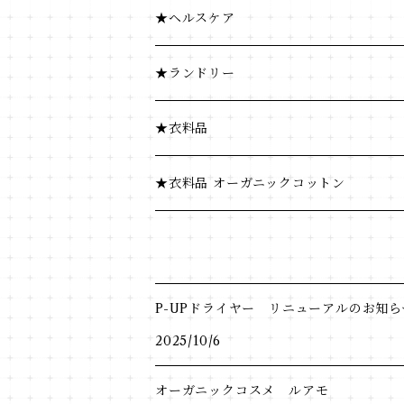
海藻・乾物
ふりかけ・漬物・佃煮
★ヘルスケア
海藻・乾物
★ランドリー
★衣料品
★衣料品 オーガニックコットン
P-UPドライヤー リニューアルのお知ら
2025/10/6
オーガニックコスメ ルアモ