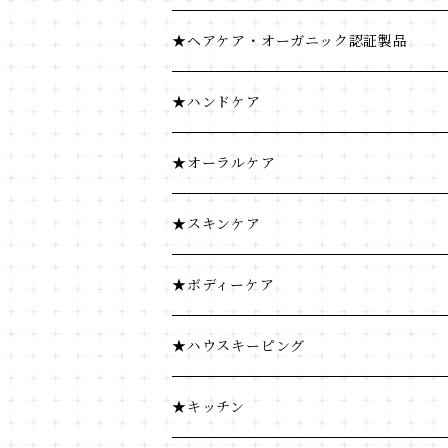
菓子類
米・小麦・シリアル
ヘナ
★ヘアケア・オーガニック認証製品
穀物飲料・飲料
菓子類
★ハンドケア
調味料
穀物飲料・飲料
★オーラルケア
コーヒー・茶類
調味料
★スキンケア
加工食品
コーヒー・茶類
★ボディーケア
豆・ごま類
加工食品
★ハウスキーピング
ふりかけ・漬物・佃煮
豆・ごま類
★キッチン