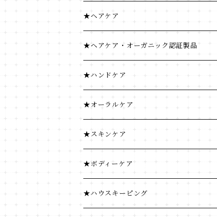
米・小麦・シリアル
健康食品
★ヘアケア
菓子類
米・小麦・シリアル
ヘナ
★ヘアケア・オーガニック認証製品
穀物飲料・飲料
菓子類
★ハンドケア
調味料
穀物飲料・飲料
★オーラルケア
コーヒー・茶類
調味料
★スキンケア
加工食品
コーヒー・茶類
★ボディーケア
豆・ごま類
加工食品
★ハウスキーピング