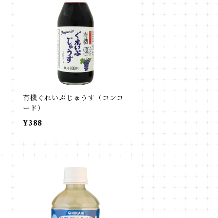
ス
有機ぐれいぷじゅうす（コンコ
ード）
¥388