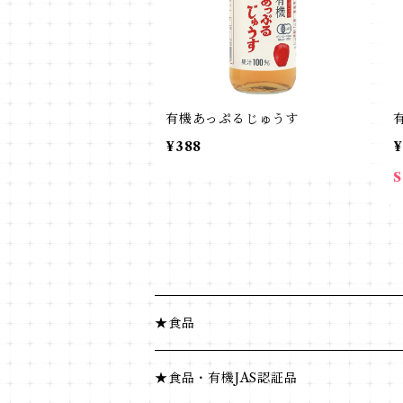
有機あっぷるじゅうす
¥388
¥
★食品
健康食品
★食品・有機JAS認証品