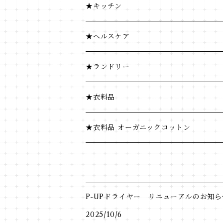
ふりかけ・漬物・佃煮
豆・ごま類
★キッチン
海藻・乾物
ふりかけ・漬物・佃煮
★ヘルスケア
海藻・乾物
★ランドリー
★衣料品
★衣料品 オーガニックコットン
P-UPドライヤー リニューアルのお知ら
2025/10/6