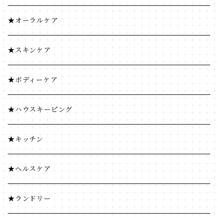
調味料
穀物飲料・飲料
★オーラルケア
コーヒー・茶類
調味料
★スキンケア
加工食品
コーヒー・茶類
★ボディーケア
豆・ごま類
加工食品
★ハウスキーピング
ふりかけ・漬物・佃煮
豆・ごま類
★キッチン
海藻・乾物
ふりかけ・漬物・佃煮
★ヘルスケア
海藻・乾物
★ランドリー