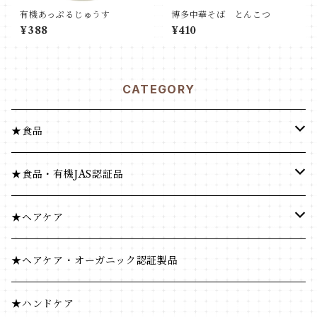
有機あっぷるじゅうす
博多中華そば とんこつ
¥388
¥410
CATEGORY
★食品
健康食品
★食品・有機JAS認証品
米・小麦・シリアル
健康食品
★ヘアケア
菓子類
米・小麦・シリアル
ヘナ
★ヘアケア・オーガニック認証製品
穀物飲料・飲料
菓子類
★ハンドケア