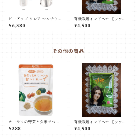
ピーアップ クレア マルチウォ
有機栽培インドヘナ 【ファイ
ーター 500ml【正規品・㈱フ
ン】500g 大袋 お徳用
¥6,380
¥4,500
ロンテ認証番号B627】
その他の商品
オーサワの野菜と玄米でつく
有機栽培インドヘナ 【ファイ
った甘いスープ
ン】500g 大袋 お徳用
¥388
¥4,500