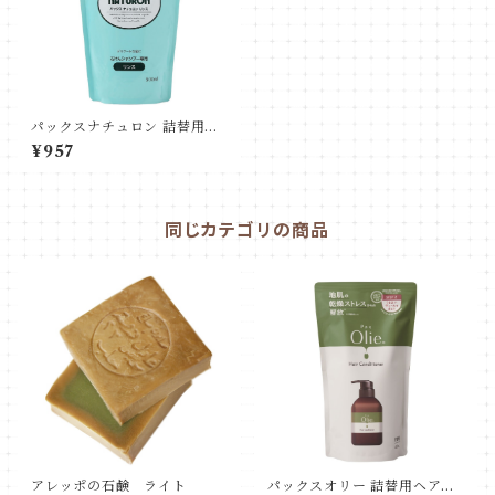
パックスナチュロン 詰替用リ
ンス
¥957
同じカテゴリの商品
アレッポの石鹸 ライト
パックスオリー 詰替用ヘアコ