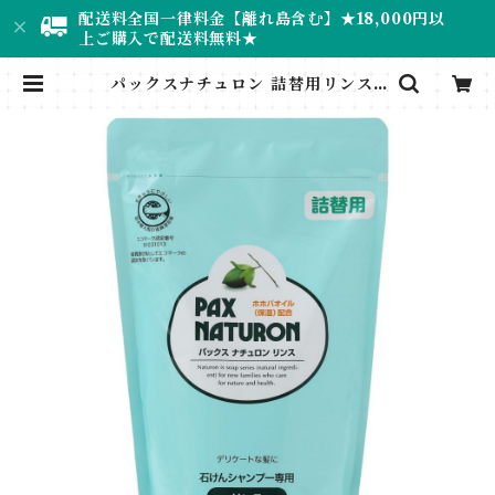
配送料全国一律料金【離れ島含む】★18,000円以
上ご購入で配送料無料★
パックスナチュロン 詰替用リンス |
ナチュラル専門店＊RUMINEE