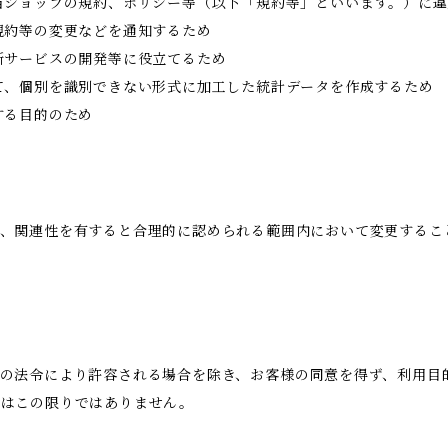
当ショップの規約、ポリシー等（以下「規約等」といいます。）に
規約等の変更などを通知するため
新サービスの開発等に役立てるため
て、個別を識別できない形式に加工した統計データを作成するため
する目的のため
、関連性を有すると合理的に認められる範囲内において変更するこ
の法令により許容される場合を除き、お客様の同意を得ず、利用目
合はこの限りではありません。