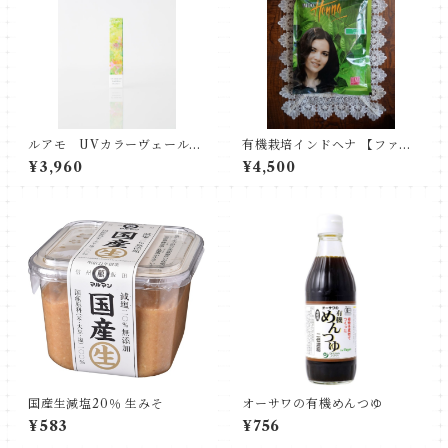
ルアモ UVカラーヴェール
有機栽培インドヘナ 【ファイ
ファンデーション
ン】500g 大袋 お徳用
¥3,960
¥4,500
国産生減塩20％ 生みそ
オーサワの有機めんつゆ
¥583
¥756