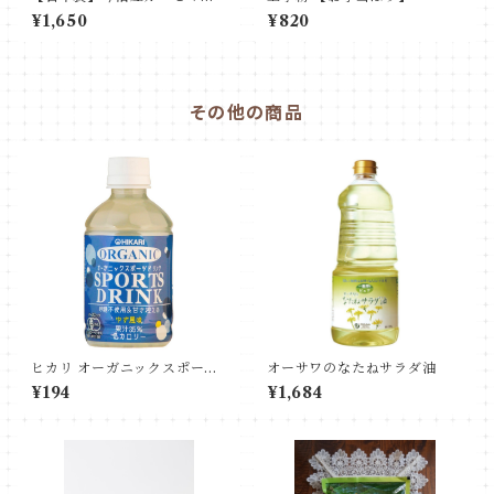
ク 3層構造ガーゼマスク 3
¥1,650
¥820
枚セット
その他の商品
ヒカリ オーガニックスポーツ
オーサワのなたねサラダ油
ドリンク（ゆず風味）ペット
¥194
¥1,684
ボトル