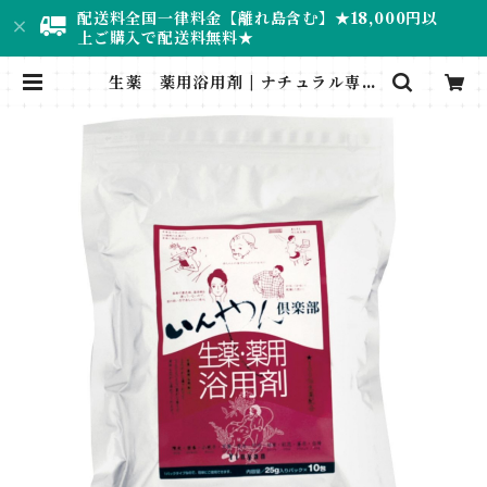
配送料全国一律料金【離れ島含む】★18,000円以
上ご購入で配送料無料★
生薬 薬用浴用剤 | ナチュラル専門
店＊RUMINEE