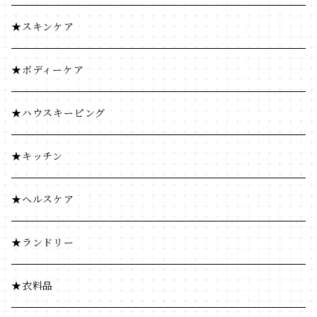
コーヒー・茶類
調味料
★スキンケア
加工食品
コーヒー・茶類
★ボディーケア
豆・ごま類
加工食品
★ハウスキーピング
ふりかけ・漬物・佃煮
豆・ごま類
★キッチン
海藻・乾物
ふりかけ・漬物・佃煮
★ヘルスケア
海藻・乾物
★ランドリー
★衣料品