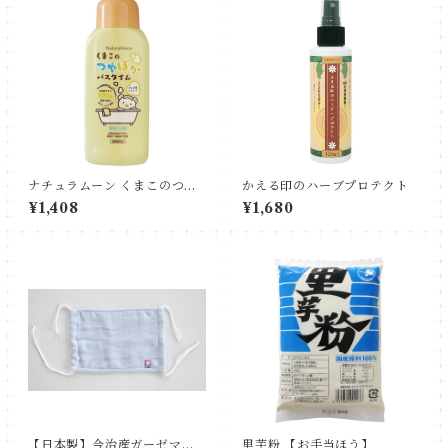
ナチュラムーン くまこのつや
かえる印のハーブプロテクト
ぽかバスタイム（薬用入浴
¥1,408
¥1,680
剤）
【日本製】今治産ガーゼマス
里芋粉 【お手当ほう】