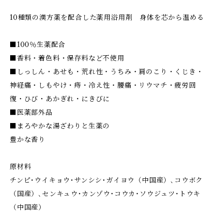
10種類の漢方薬を配合した薬用浴用剤 身体を芯から温める
■100％生薬配合
■香料・着色料・保存料など不使用
■しっしん・あせも・荒れ性・うちみ・肩のこり・くじき・
神経痛・しもやけ・痔・冷え性・腰痛・リウマチ・疲労回
復・ひび・あかぎれ・にきびに
■医薬部外品
■まろやかな湯ざわりと生薬の
豊かな香り
原材料
チンピ･ウイキョウ･サンシシ･ガイヨウ（中国産）､コウボク
（国産）､センキュウ･カンゾウ･コウカ･ソウジュツ･トウキ
（中国産）