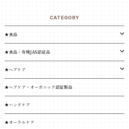
CATEGORY
★食品
健康食品
★食品・有機JAS認証品
米・小麦・シリアル
健康食品
★ヘアケア
菓子類
米・小麦・シリアル
ヘナ
★ヘアケア・オーガニック認証製品
穀物飲料・飲料
菓子類
★ハンドケア
調味料
穀物飲料・飲料
★オーラルケア