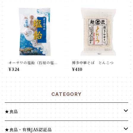
オーサワの塩飴（石垣の塩入
博多中華そば とんこつ
り）
¥324
¥410
CATEGORY
★食品
健康食品
★食品・有機JAS認証品