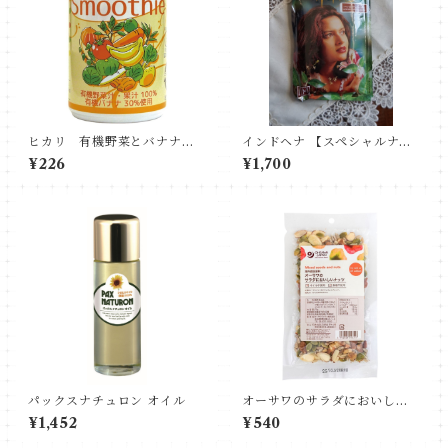
ヒカリ 有機野菜とバナナの
インドヘナ 【スペシャルナチ
スムージー
ュラルブラウン】100ｇ
¥226
¥1,700
パックスナチュロン オイル
オーサワのサラダにおいしい
ナッツ
¥1,452
¥540