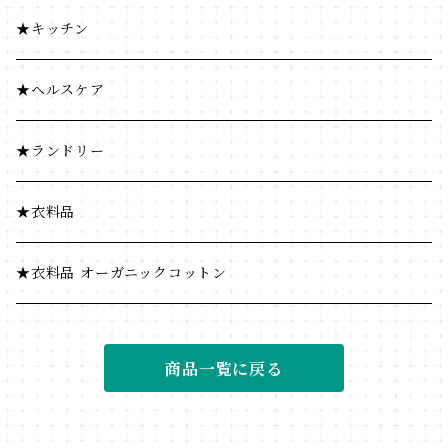
ふりかけ・漬物・佃煮
豆・ごま類
★キッチン
海藻・乾物
ふりかけ・漬物・佃煮
★ヘルスケア
海藻・乾物
★ランドリー
★衣料品
★衣料品 オーガニックコットン
商品一覧に戻る