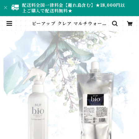
配送料全国一律料金【離れ島含む】★18,000円以
上ご購入で配送料無料★
ピーアップ クレア マルチウォータ
ー 500ml【正規品・㈱フロンテ認
証番号B627】 | ナチュラル専門店
＊RUMINEE