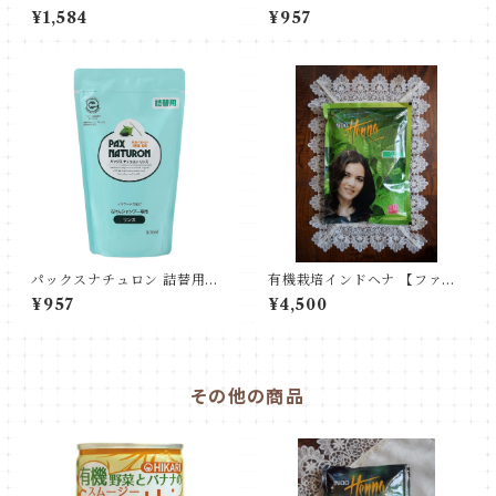
プ式シャンプー
ャンプー
¥1,584
¥957
パックスナチュロン 詰替用リ
有機栽培インドヘナ 【ファイ
ンス
ン】500g 大袋 お徳用
¥957
¥4,500
その他の商品