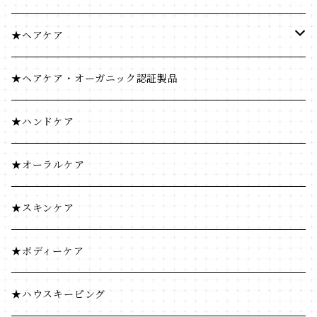
米・小麦・シリアル
健康食品
★ヘアケア
菓子類
米・小麦・シリアル
ヘナ
★ヘアケア・オーガニック認証製品
穀物飲料・飲料
菓子類
★ハンドケア
調味料
穀物飲料・飲料
★オーラルケア
コーヒー・茶類
調味料
★スキンケア
加工食品
コーヒー・茶類
★ボディーケア
豆・ごま類
加工食品
★ハウスキーピング