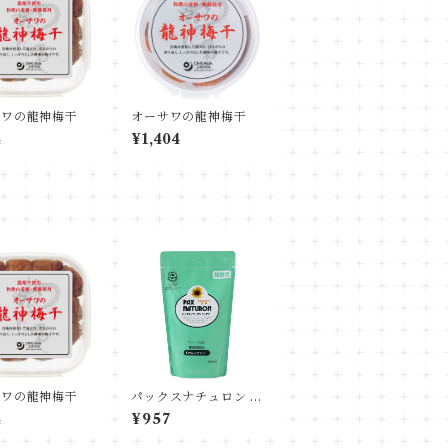
サワの龍神梅干
オーサワの龍神梅干
4
¥1,404
サワの龍神梅干
パックスナチュロン 詰
替用シャンプー
4
¥957