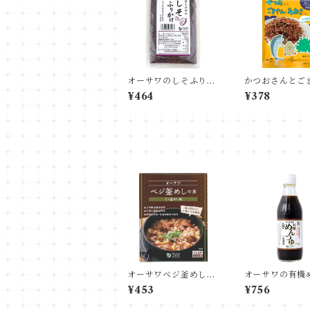
オーサワのしそふりか
かつおさんとご
け
とあおさくんふ
¥464
¥378
オーサワベジ釜めしの
オーサワの有機
素（とり釜めし風）
ゆ
¥453
¥756