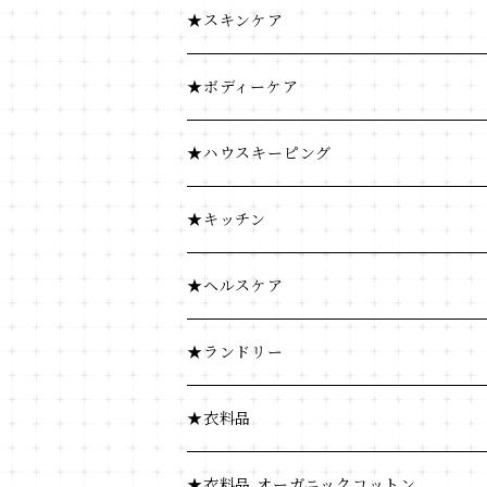
コーヒー・茶類
調味料
★スキンケア
加工食品
コーヒー・茶類
★ボディーケア
豆・ごま類
加工食品
★ハウスキーピング
ふりかけ・漬物・佃煮
豆・ごま類
★キッチン
海藻・乾物
ふりかけ・漬物・佃煮
★ヘルスケア
海藻・乾物
★ランドリー
★衣料品
★衣料品 オーガニックコットン