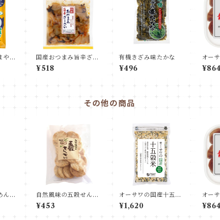
まやん
国産おつまみ旨辛ざー
有機きざみ味たかな
オー
りかけ
さい 95g
¥518
¥496
¥86
その他の商品
めんつ
自然風味の五穀せんべ
オーサワの国産十五穀
オー
い
米
¥453
¥1,620
¥86