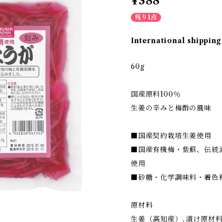
¥388
残り1点
International shipping
60g
国産原料100％
生姜の辛みと梅酢の風味
■国産契約栽培生姜使用
■国産有機梅・紫蘇、伝統
使用
■砂糖・化学調味料・着色
原材料
生姜（高知産）､漬け原材料