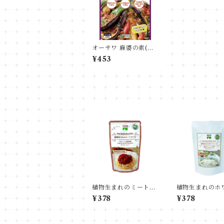
オーサワ 麻婆の素(中
辛)
¥453
植物生まれのミートソ
植物生まれのホ
ース ハラール認証取
ソース ハラー
¥378
¥378
得商品
取得商品 60g