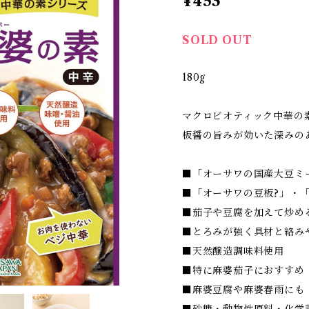
¥453
SOLD OUT
180g
マクロビオティック中華の
板醤の旨みが効いた深みの
■「オーサワの国産大豆ミー
■「オーサワの豆板?」・
■茄子や豆腐を加えて炒め
■とろみが強く具材と絡み
■天然醸造調味料使用
■特に麻婆茄子におすすめ
■麻婆豆腐や麻婆春雨にも