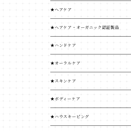
米・小麦・シリアル
健康食品
★ヘアケア
菓子類
米・小麦・シリアル
ヘナ
★ヘアケア・オーガニック認証製品
穀物飲料・飲料
菓子類
★ハンドケア
調味料
穀物飲料・飲料
★オーラルケア
コーヒー・茶類
調味料
★スキンケア
加工食品
コーヒー・茶類
★ボディーケア
豆・ごま類
加工食品
★ハウスキーピング