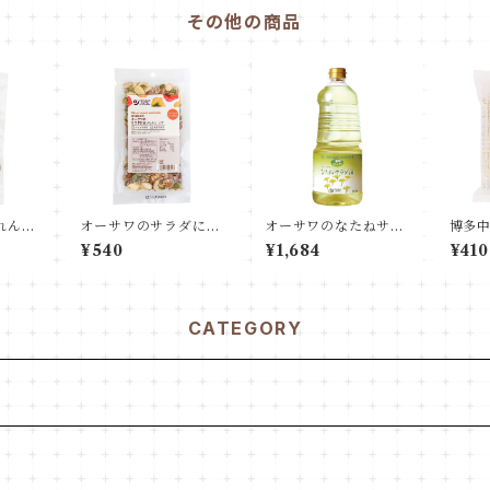
その他の商品
れんこ
オーサワのサラダにお
オーサワのなたねサラ
博多
本産
いしいナッツ
ダ油
つ
¥540
¥1,684
¥410
CATEGORY