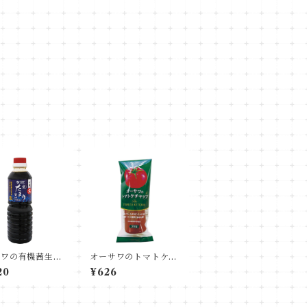
サワの有機茜生た
オーサワのトマトケチ
醤油（グルテンフ
ャップ(有機トマト使
20
¥626
）
用)