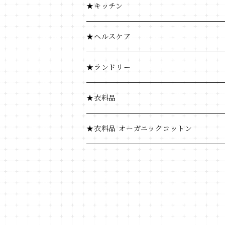
ふりかけ・漬物・佃煮
豆・ごま類
★キッチン
海藻・乾物
ふりかけ・漬物・佃煮
★ヘルスケア
海藻・乾物
★ランドリー
★衣料品
★衣料品 オーガニックコットン