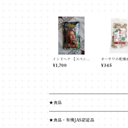
インドヘナ 【スペシャ
オーサワの乾燥
ルナチュラルブラウ
ん(スライス)熊
¥1,700
¥345
ン】100ｇ
★食品
健康食品
★食品・有機JAS認証品