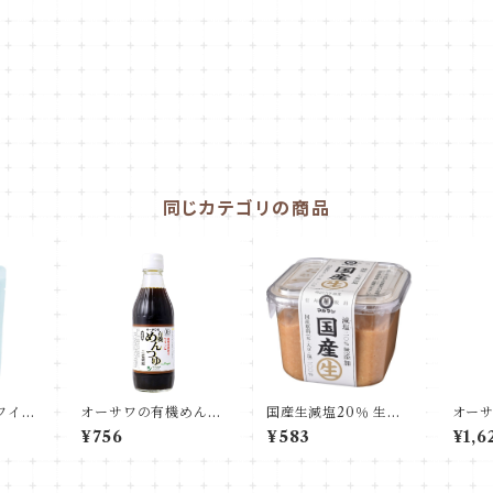
同じカテゴリの商品
ワイト
オーサワの有機めんつ
国産生減塩20％ 生み
オー
ル認証
ゆ
そ
まり
¥756
¥583
¥1,6
リー