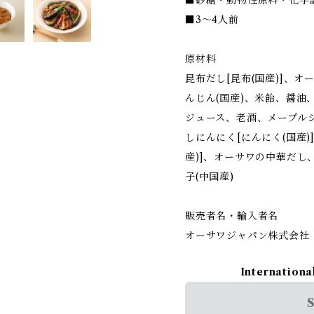
■砂糖・動物性原料・化学
■3～4人前
原材料
昆布だし[昆布(国産)]、
んじん(国産)、米飴、醤油
ジュース、老酒、メープル
しにんにく[にんにく(国産)
産)]、オーサワの中華だし
子(中国産)
販売者名・輸入者名
オーサワジャパン株式会社
Internationa
S