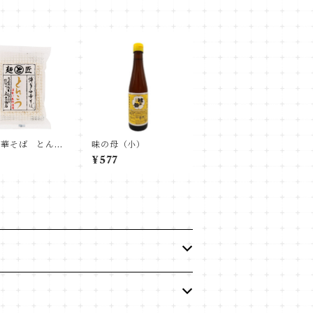
中華そば とんこ
味の母（小）
¥577