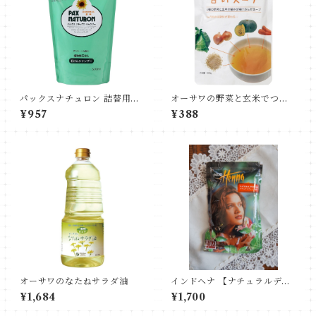
パックスナチュロン 詰替用シ
オーサワの野菜と玄米でつく
ャンプー
った甘いスープ
¥957
¥388
オーサワのなたねサラダ油
インドヘナ 【ナチュラルディ
ープレッド】100ｇ
¥1,684
¥1,700