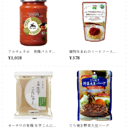
アルチェネロ 有機パスタソ
植物生まれのミートソース
ース（トマト＆香味野菜）
ハラール認証取得商品
¥1,018
¥378
オーサワの有機 生芋こんにゃ
てり焼き野菜大豆バーグ