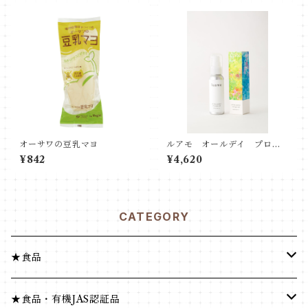
オーサワの豆乳マヨ
ルアモ オールデイ プロテ
クト UVアクヴェール
¥842
¥4,620
CATEGORY
★食品
健康食品
★食品・有機JAS認証品