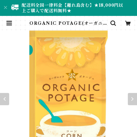
配送料全国一律料金【離れ島含む】★18,000円以
上ご購入で配送料無料★
ORGANIC POTAGE(オーガニッ
クポタージュ)コーン | ナチュラル専
門店＊RUMINEE