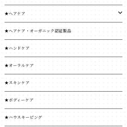
米・小麦・シリアル
健康食品
★ヘアケア
菓子類
米・小麦・シリアル
ヘナ
★ヘアケア・オーガニック認証製品
穀物飲料・飲料
菓子類
★ハンドケア
調味料
穀物飲料・飲料
★オーラルケア
コーヒー・茶類
調味料
★スキンケア
加工食品
コーヒー・茶類
★ボディーケア
豆・ごま類
加工食品
★ハウスキーピング