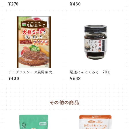
く(板)
¥270
¥430
デミグラスソース風野菜大豆
尾道にんにくみそ 70g
バーグ
¥430
¥648
その他の商品