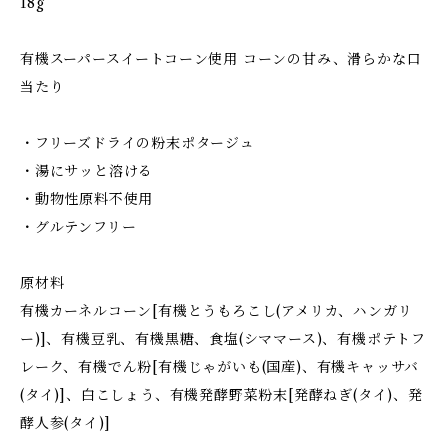
18g
有機スーパースイートコーン使用 コーンの甘み、滑らかな口
当たり
・フリーズドライの粉末ポタージュ
・湯にサッと溶ける
・動物性原料不使用
・グルテンフリー
原材料
有機カーネルコーン[有機とうもろこし(アメリカ、ハンガリ
ー)]、有機豆乳、有機黒糖、食塩(シママース)、有機ポテトフ
レーク、有機でん粉[有機じゃがいも(国産)、有機キャッサバ
(タイ)]、白こしょう、有機発酵野菜粉末[発酵ねぎ(タイ)、発
酵人参(タイ)]