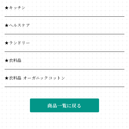
ふりかけ・漬物・佃煮
豆・ごま類
★キッチン
海藻・乾物
ふりかけ・漬物・佃煮
★ヘルスケア
海藻・乾物
★ランドリー
★衣料品
★衣料品 オーガニックコットン
商品一覧に戻る