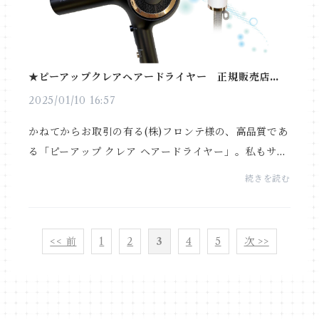
★ピーアップクレアヘアードライヤー 正規販売店の
証【㈱フロンテ認証番号B627】
2025/01/10 16:57
かねてからお取引の有る(株)フロンテ様の、高品質であ
る「ピーアップ クレア ヘアードライヤー」。私もサロ
ンワークで使用している、プロ専用のドライヤーにな
続きを読む
ります。移住前の土地で美容室経営をしていた頃、住...
<< 前
1
2
3
4
5
次 >>