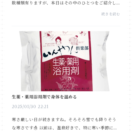
数種類有りますが、本日はその中のひとつをご紹介し
ます。 ★オーサワ スパイス香る カレールウ 甘口小麦
続きを読む
粉の代わりに玄米粉でつくった植物性カレールウ。本
格ス...
生薬・薬用浴用剤で身体を温める
2025/01/30 22:21
寒さ厳しい日が続きますね。そろそろ雪でも降りそう
な寒さです☃ 以前は、温泉好きで、特に寒い季節には