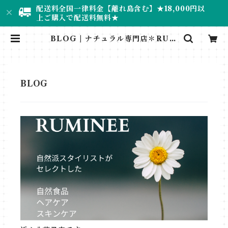
配送料全国一律料金【離れ島含む】★18,000円以
上ご購入で配送料無料★
BLOG | ナチュラル専門店＊RUM
INEE