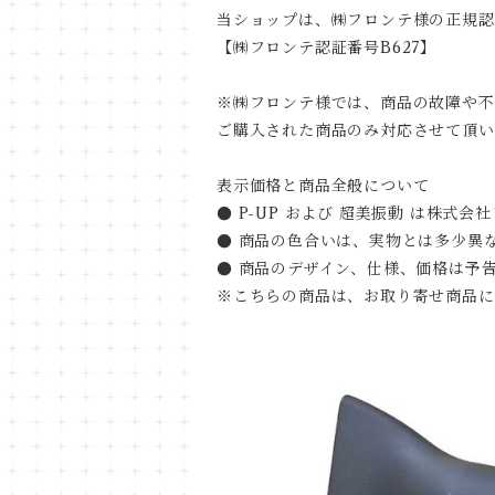
当ショップは、㈱フロンテ様の正規認
【㈱フロンテ認証番号B627】
※㈱フロンテ様では、商品の故障や不
ご購入された商品のみ対応させて頂い
表示価格と商品全般について
● P-UP および 超美振動 は株式
● 商品の色合いは、実物とは多少異
● 商品のデザイン、仕様、価格は予
※こちらの商品は、お取り寄せ商品に