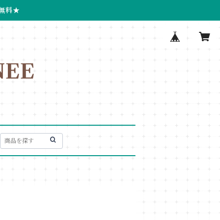
無料★
EE